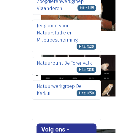
Zoogdierenwerkgroep
Vlaanderen
Hits: 1175
Jeugbond voor
Natuurstudie en
Milieubescherming
Hits: 1520
Natuurpunt De Torenvalk
Hits: 1338
Natuurwerkgroep De
Kerkuil
Hits: 1650
Volg ons -