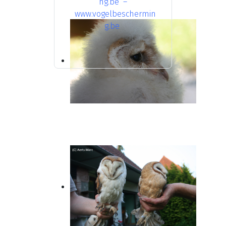
ng.be
–
www.vogelbeschermin
g.be