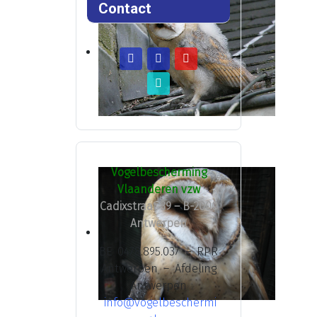
Contact
Vogelbescherming
Vlaanderen vzw
Cadixstraat 39 – B-2000
Antwerpen
BE 0478.895.037 – RPR
Antwerpen – Afdeling
Antwerpen
info@vogelbeschermi