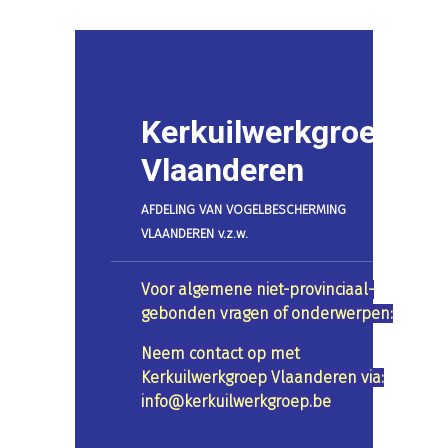
Kerkuilwerkgroep
Vlaanderen
AFDELING VAN VOGELBESCHERMING
VLAANDEREN v.z.w.
Voor algemene niet-provinciaal-
gebonden vragen of onderwerpen:
Neem contact op met
Kerkuilwerkgroep Vlaanderen via:
info@kerkuilwerkgroep.be