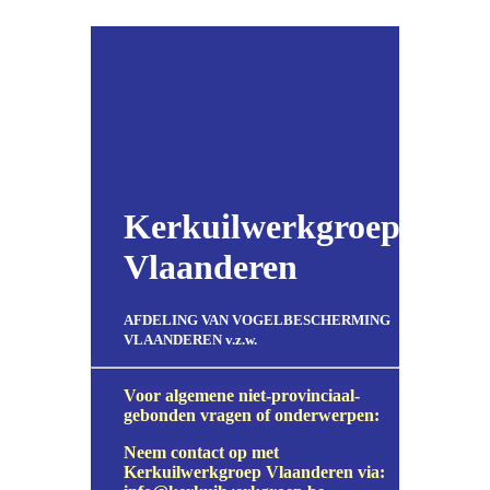
Kerkuilwerkgroep
Vlaanderen
AFDELING VAN VOGELBESCHERMING
VLAANDEREN v.z.w.
Voor algemene niet-provinciaal-
gebonden vragen of onderwerpen:
Neem contact op met
Kerkuilwerkgroep Vlaanderen via: