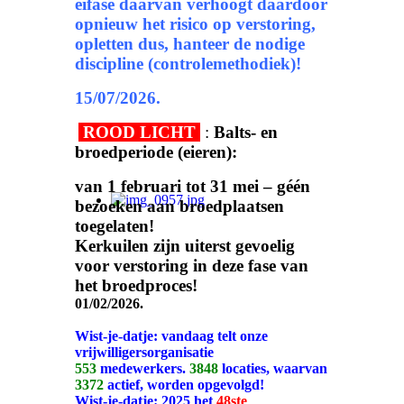
eifase daarvan verhoogt daardoor
opnieuw het risico op verstoring,
opletten dus, hanteer de nodige
discipline (controlemethodiek)!
15/07/2026.
ROOD LICHT
:
Balts- en
broedperiode (eieren):
van 1 februari tot 31 mei – géén
bezoeken aan broedplaatsen
toegelaten!
Kerkuilen zijn uiterst gevoelig
voor verstoring in deze fase van
het broedproces!
01/02/2026.
Wist-je-datje: vandaag telt onze
vrijwilligersorganisatie
553
medewerkers.
3848
locaties, waarvan
3372
actief, worden opgevolgd!
Wist-je-datje: 2025 het
48ste