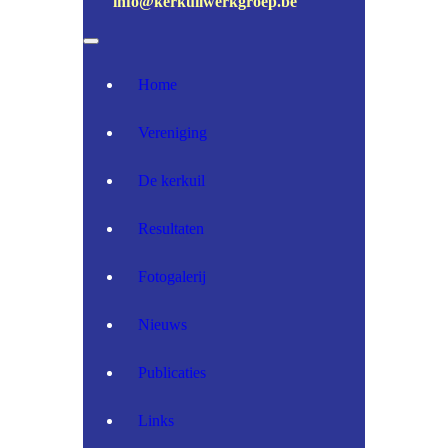
info@kerkuilwerkgroep.be
Home
Vereniging
De kerkuil
Resultaten
Fotogalerij
Nieuws
Publicaties
Links