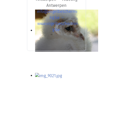
Antwerpen
info@vogelbeschermi
ng.be
–
www.vogelbeschermin
g.be