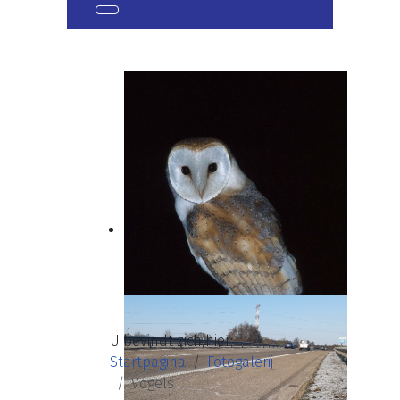
U bevindt zich hier:
Startpagina
Fotogalerij
Vogels