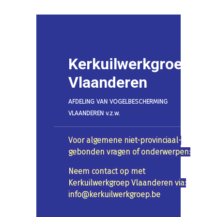
Kerkuilwerkgroep
Vlaanderen
AFDELING VAN VOGELBESCHERMING
VLAANDEREN v.z.w.
Voor algemene niet-provinciaal-
gebonden vragen of onderwerpen:
Neem contact op met
Kerkuilwerkgroep Vlaanderen via:
info@kerkuilwerkgroep.be