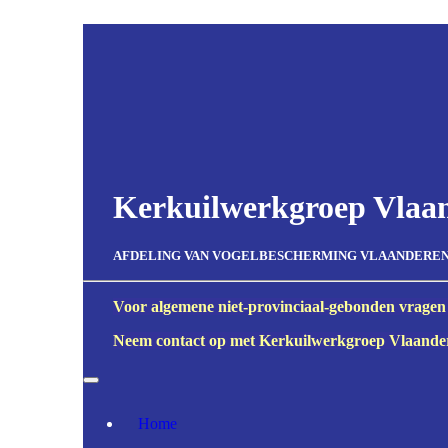
Kerkuilwerkgroep Vlaa
AFDELING VAN VOGELBESCHERMING VLAANDEREN v
Voor algemene niet-provinciaal-gebonden vragen
Neem contact op met Kerkuilwerkgroep Vlaander
Home