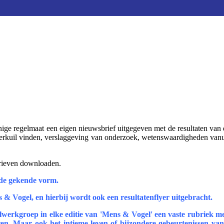
e regelmaat een eigen nieuwsbrief uitgegeven met de resultaten van d
erkuil vinden, verslaggeving van onderzoek, wetenswaardigheden vanui
brieven downloaden.
 de gekende vorm.
 & Vogel, en hierbij wordt ook een resultatenflyer uitgebracht.
rkgroep in elke editie van 'Mens & Vogel' een vaste rubriek met n
eren. Maar ook het intieme leven of bijzondere gebeurtenissen va