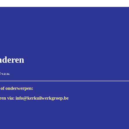
nderen
.z.w.
 of onderwerpen:
en via: info@kerkuilwerkgroep.be