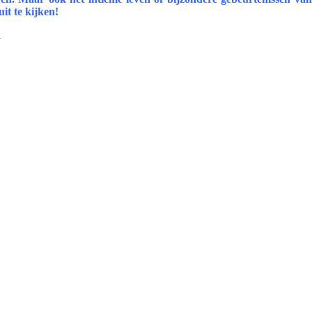
it te kijken!
i