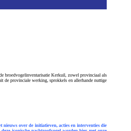
e broedvogelinventarisatie Kerkuil, zowel provinciaal als
t de provinciale werking, sprokkels en allerhande nuttige
ieuws over de initiatieven, acties en interventies die
n deze iconische nachtroofvogel worden hier met onze