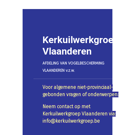
Kerkuilwerkgroep
Vlaanderen
AFDELING VAN VOGELBESCHERMING
VLAANDEREN v.z.w.
Voor algemene niet-provinciaal-
gebonden vragen of onderwerpen:
Neem contact op met
Kerkuilwerkgroep Vlaanderen via:
info@kerkuilwerkgroep.be