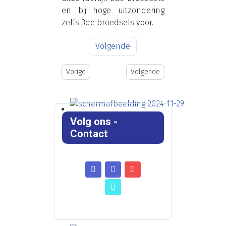
en bij hoge uitzondering
zelfs 3de broedsels voor.
Volgende
Vorig artikel: Contact
Volgende artikel: Steun onze w
Vorige
Volgende
Volg ons -
Contact