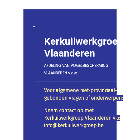
Kerkuilwerkgroep
Vlaanderen
AFDELING VAN VOGELBESCHERMING
VLAANDEREN v.z.w.
Voor algemene niet-provinciaal-
gebonden vragen of onderwerpen:
Neem contact op met
Kerkuilwerkgroep Vlaanderen via:
info@kerkuilwerkgroep.be