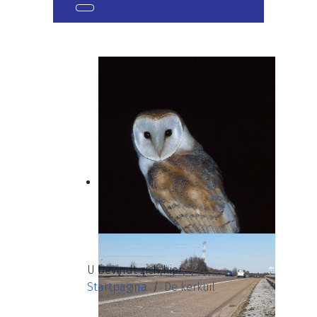
U bevindt zich hier:
Startpagina
De kerkuil