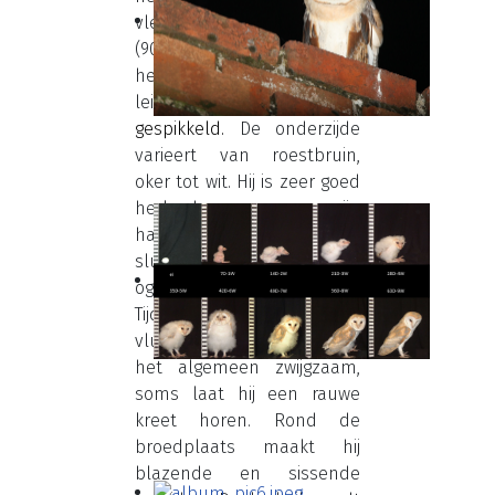
vleugelspanwijdte van 95
(90-98) cm. De bovenzijde
heeft een goudbruine tot
leigrijze grondkleur en is
gespikkeld.
De onderzijde
varieert van roestbruin,
oker tot wit. Hij is zeer goed
herkenbaar aan zijn
hartvormig wit gezicht (de
sluier), met de donkere
ogen pal naar voor gericht.
Tijdens de nachtelijke
vluchten is de kerkuil over
het algemeen zwijgzaam,
soms laat hij een rauwe
kreet horen. Rond de
broedplaats maakt hij
blazende en sissende