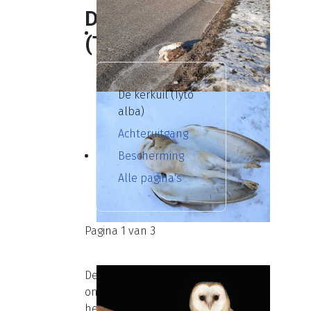
De kerkuil
(Tyto alba)
De kerkuil (Tyto
alba)
Achteruitgang
Bescherming
Alle pagina's
Pagina 1 van 3
De kerkuil (Tyto alba) is
ongeveer 34 cm groot en
heeft een