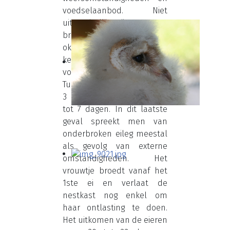
voedselaanbod. Niet
uitzonderlijk zijn er nog
broedsels in september-
oktober-november. De
kerkuil legt 4 tot 9 eieren,
volledig wit en licht ovaal.
Tussen elk ei verlopen 2 tot
3 dagen, bij uitzondering 4
tot 7 dagen. In dit laatste
geval spreekt men van
onderbroken eileg meestal
als gevolg van externe
omstandigheden. Het
vrouwtje broedt vanaf het
1ste ei en verlaat de
nestkast nog enkel om
haar ontlasting te doen.
Het uitkomen van de eieren