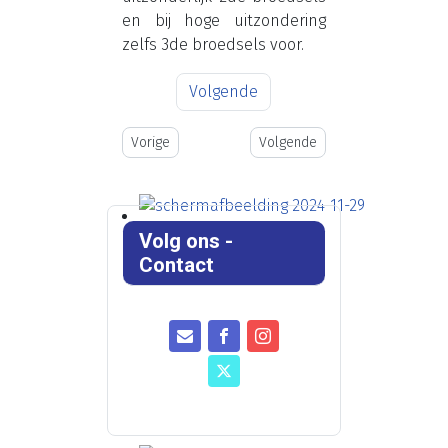
en bij hoge uitzondering
zelfs 3de broedsels voor.
Volgende
Vorig artikel: Contact
Volgende artikel: Steun onze w
Vorige
Volgende
Volg ons -
Contact