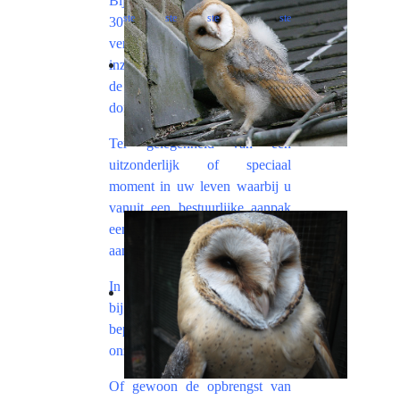
Bijvoorbeeld ter ere van uw
ste
ste
ste
ste
30
, 40
, 50
... of 90
verjaardag waarbij u geld
inzamelt voor het behoud van
de Kerkuil, en dat bedrag
doneert aan onze werking...
Ter gelegenheid van een
uitzonderlijk of speciaal
moment in uw leven waarbij u
vanuit een bestuurlijke aanpak
een bedrag inzamelt en doneert
aan onze werking...
In uw nalatenschap waarbij u
bij overlijden een vooraf
bepaald bedrag laat doneren aan
onze werking...
Of gewoon de opbrengst van