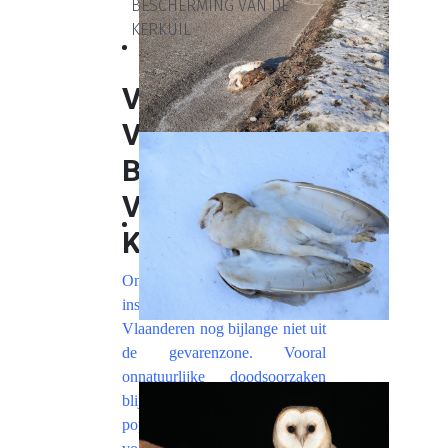
BESCHERMING VAN DE
KERKUIL
VRIJE GIFTEN
VOOR
BESCHERMING
VAN DE
KERKUIL
Ondanks onze jarenlange
inspanningen is de Kerkuil in
Vlaanderen nog bijlange niet uit
de gevarenzone. Vooral
onnatuurlijke doodsoorzaken
blijven een enorme druk op de
populatie zetten. Naast het