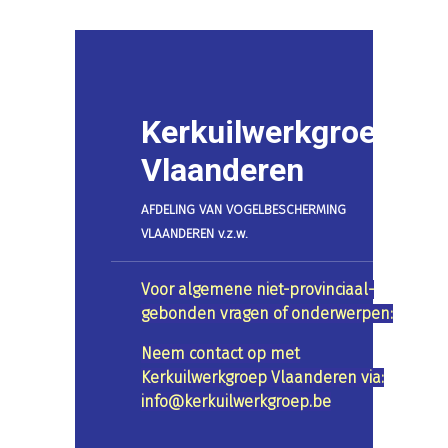
Kerkuilwerkgroep
Vlaanderen
AFDELING VAN VOGELBESCHERMING
VLAANDEREN v.z.w.
Voor algemene niet-provinciaal-
gebonden vragen of onderwerpen:
Neem contact op met
Kerkuilwerkgroep Vlaanderen via:
info@kerkuilwerkgroep.be