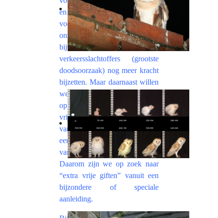
voorzien in broedgelegenheid
en het opwaarderen van
voedselgebieden willen we
onze campagnes rond
bijvoorbeeld
verkeersslachtoffers (grootste
doodsoorzaak) nog meer kracht
bijzetten. Maar daarnaast willen
we ook meer en meer inzetten
op educatie en opleiding van
vrijwilligers. Het beschermen
van kerkuilen vraagt immers
een voortdurend aanscherpen
van onze professionalisering.
Daarom zijn we op zoek naar
“extra vrije giften” vanuit een
bijzondere of speciale
aanleiding.