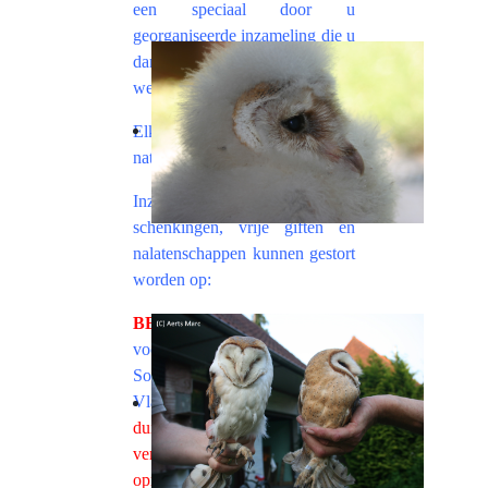
een speciaal door u
georganiseerde inzameling die u
dan integraal doneert aan onze
werking...
Elke andere vrije gift is
natuurlijk van harte welkom!
Inzamelingen, periodieke
schenkingen, vrije giften en
nalatenschappen kunnen gestort
worden op:
BE11 7340 1353 5448
– ten
voordele van het
Soortbeschermingsplan Kerkuil
Vlaanderen.
Niet vergeten
duidelijk ‘
vrije gift
’ te
vermelden bij
opmerkingen. Voor alle vrije