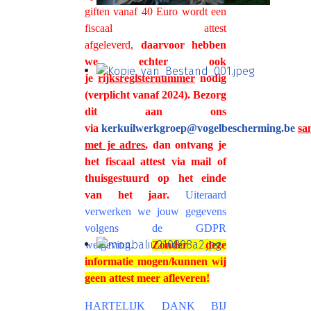
giften vanaf 40 Euro wordt een
fiscaal attest
afgeleverd,
daarvoor hebben
we echter ook
je
rijksregisternummer
nodig
(verplicht vanaf 2024). Bezorg
dit aan ons
via
kerkuilwerkgroep@vogelbescherming.be
sa
met je adres
,
dan ontvang je
het fiscaal attest via mail of
thuisgestuurd op het einde
van het jaar.
Uiteraard
verwerken we jouw gegevens
volgens de GDPR
wetgeving.
Zonder deze
informatie mogen/kunnen wij
geen attest meer afleveren!
HARTELIJK DANK BIJ