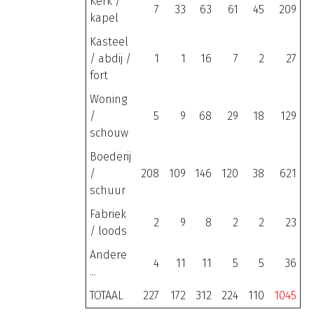
Kerk /
7
33
63
61
45
209
kapel
Kasteel
/ abdij /
1
1
16
7
2
27
fort
Woning
/
5
9
68
29
18
129
schouw
Boederij
/
208
109
146
120
38
621
schuur
Fabriek
2
9
8
2
2
23
/ loods
Andere
4
11
11
5
5
36
...
TOTAAL
227
172
312
224
110
1045