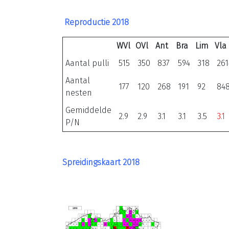
Reproductie 2018
WVl
OVl
Ant
Bra
Lim
Vla
Aantal pulli
515
350
837
594
318
261
Aantal
177
120
268
191
92
84
nesten
Gemiddelde
2.9
2.9
3.1
3.1
3.5
3.1
P/N
Spreidingskaart 2018