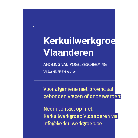
Kerkuilwerkgroep
Vlaanderen
AFDELING VAN VOGELBESCHERMING
VLAANDEREN v.z.w.
Voor algemene niet-provinciaal-
gebonden vragen of onderwerpen:
Neem contact op met
Kerkuilwerkgroep Vlaanderen via:
info@kerkuilwerkgroep.be