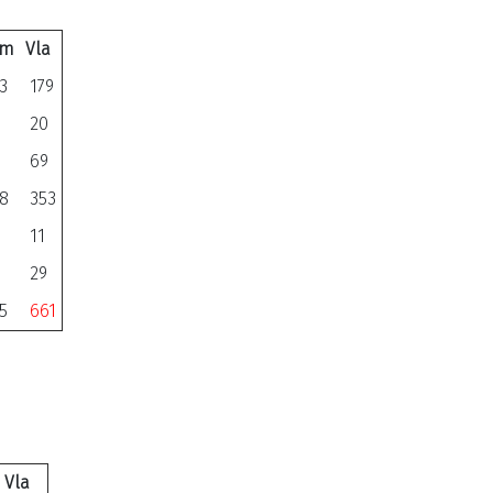
im
Vla
3
179
20
69
8
353
11
29
5
661
Vla