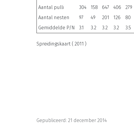
Aantal pulli
304
158
647
406
279
Aantal nesten
97
49
201
126
80
Gemiddelde P/N
3.1
3.2
3.2
3.2
3.5
Spreidingskaart ( 2011 )
Gepubliceerd: 21 december 2014