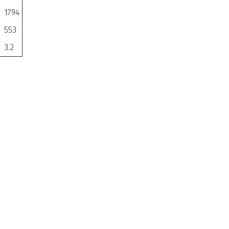
1794
553
3.2