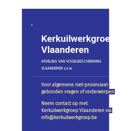
Kerkuilwerkgroep
Vlaanderen
AFDELING VAN VOGELBESCHERMING
VLAANDEREN v.z.w.
Voor algemene niet-provinciaal-
gebonden vragen of onderwerpen:
Neem contact op met
Kerkuilwerkgroep Vlaanderen via:
info@kerkuilwerkgroep.be