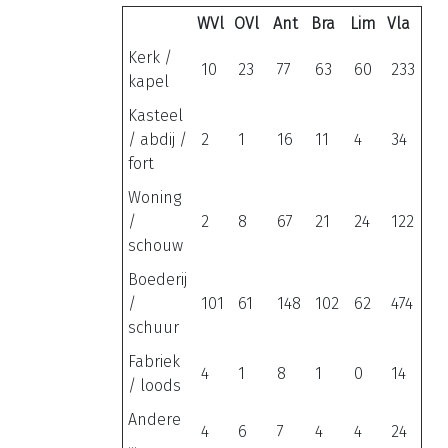
WVl
OVl
Ant
Bra
Lim
Vla
Kerk /
10
23
77
63
60
233
kapel
Kasteel
/ abdij /
2
1
16
11
4
34
fort
Woning
/
2
8
67
21
24
122
schouw
Boederij
/
101
61
148
102
62
474
schuur
Fabriek
4
1
8
1
0
14
/ loods
Andere
4
6
7
4
4
24
...