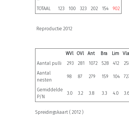
TOTAAL
123
100
323
202
154
902
Reproductie 2012
WVl
OVl
Ant
Bra
Lim
Vl
Aantal pulli
293
281
1072
528
412
25
Aantal
98
87
279
159
104
72
nesten
Gemiddelde
3.0
3.2
3.8
3.3
4.0
3.
P/N
Spreidingskaart ( 2012 )