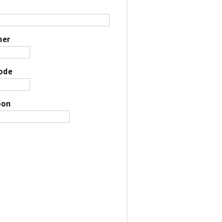
er
ode
oon