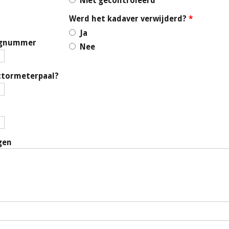
Niet gecontroleerd
Werd het kadaver verwijderd?
*
Ja
wegnummer
Nee
ctormeterpaal?
gen