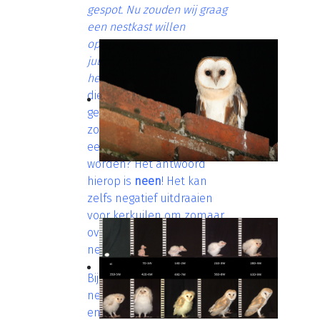
gespot. Nu zouden wij graag
een nestkast willen
ophangen in de stal. Kunnen
jullie ons aan een nestkast
helpen?
" De eerste vraag
die hier zou moeten
gesteld worden is... moet er
zoals in dit voorbeeld altijd
een nestkast geplaatst
worden? Het antwoord
hierop is
neen
! Het kan
zelfs negatief uitdraaien
voor kerkuilen om zomaar
overal willekeurig
nestkasten te plaatsen.
Bij het plaatsen van
nestkasten zijn immers
enkele fundamentele