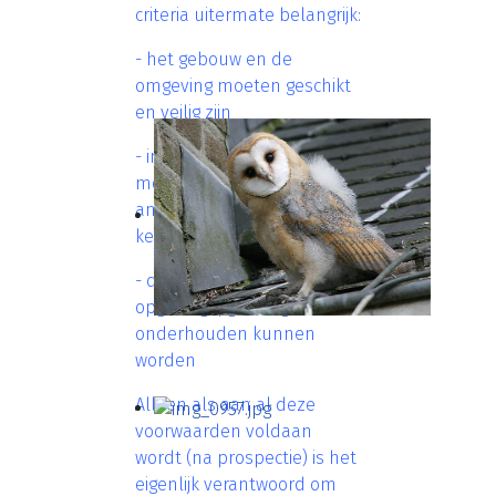
criteria uitermate belangrijk:
- het gebouw en de
omgeving moeten geschikt
en veilig zijn
- in de nabije omgeving
mogen zich best geen
andere nestkasten of
kerkuilterritoria bevinden
- de nestkast moet jaarlijks
opgevolgd, gereinigd en
onderhouden kunnen
worden
Alleen als aan al deze
voorwaarden voldaan
wordt (na prospectie) is het
eigenlijk verantwoord om