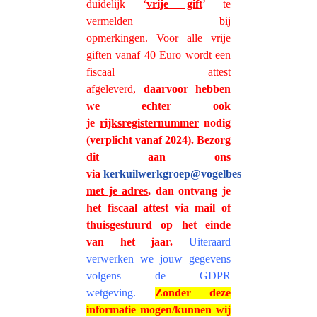
duidelijk ‘
vrije gift
’ te
vermelden bij
opmerkingen. Voor alle vrije
giften vanaf 40 Euro wordt een
fiscaal attest
afgeleverd,
daarvoor hebben
we echter ook
je
rijksregisternummer
nodig
(verplicht vanaf 2024). Bezorg
dit aan ons
via
kerkuilwerkgroep@vogelbescherming.be
sa
met je adres
,
dan ontvang je
het fiscaal attest via mail of
thuisgestuurd op het einde
van het jaar.
Uiteraard
verwerken we jouw gegevens
volgens de GDPR
wetgeving.
Zonder deze
informatie mogen/kunnen wij