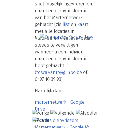
snel mogelijk ingevroren en
naar een diepvrieslocatie
van het Marternetwerk
gebracht (zie
lijst
en
kaart
met alle locaties in
Vlaanderen). Gelieve Tosca
steeds te verwittigen
wanneer u een individu
naar een diepvrieslocatie
hebt gebracht
(
tosca.vanroy@inbo.be
of
0497 10 39 93).
Hartelijk dank!
marternetwerk - Google
Drive
Locaties diepvriezers
Marternetwerk - Google My