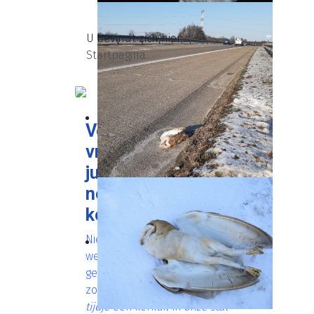
U bevindt zich hier:
Startpagina
Veelgestelde
vraag : kunnen
jullie ons aan een
nestkast voor
kerkuilen helpen?
Niet dagelijks maar bijna
wekelijks loopt een
gelijkaardige vraag binnen
zoals: "
Wij hebben al een
tijdje een kerkuil in onze stal