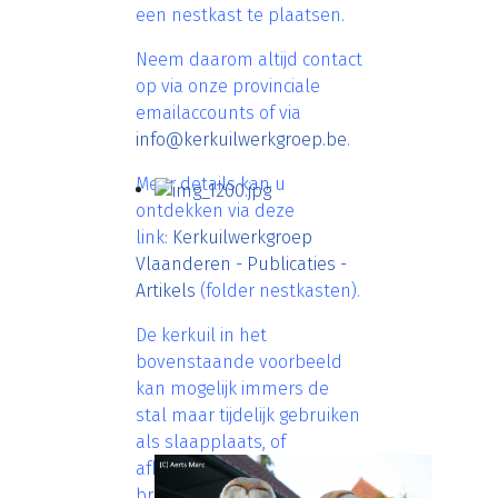
een nestkast te plaatsen.
Neem daarom altijd contact
op via onze provinciale
emailaccounts of via
info@kerkuilwerkgroep.be
.
Meer details kan u
ontdekken via deze
link:
Kerkuilwerkgroep
Vlaanderen - Publicaties -
Artikels
(folder nestkasten).
De kerkuil in het
bovenstaande voorbeeld
kan mogelijk immers de
stal maar tijdelijk gebruiken
als slaapplaats, of
afkomstig zijn als
broedvogel van een