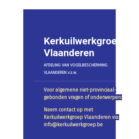
Kerkuilwerkgroep
Vlaanderen
AFDELING VAN VOGELBESCHERMING
VLAANDEREN v.z.w.
Voor algemene niet-provinciaal-
gebonden vragen of onderwerpen:
Neem contact op met
Kerkuilwerkgroep Vlaanderen via:
info@kerkuilwerkgroep.be