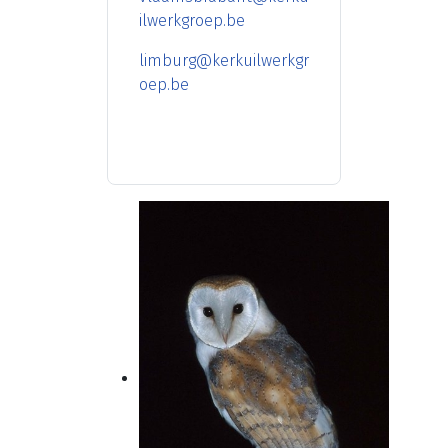
ilwerkgroep.be
limburg@kerkuilwerkgr
oep.be