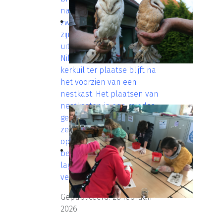
naburige locatie, of op
zwerftocht (op doortrek)
zijn als het om een jonge
uitgevlogen kerkuil gaat...
Niks garandeert dat die
kerkuil ter plaatse blijft na
het voorzien van een
nestkast. Het plaatsen van
nestkasten in een minder
geschikte omgeving kan
zelfs een negatief resultaat
opleveren: een te lage
bezettingsgraad, een zeer
lage reproductie en een
veel hoger sterftecijfer.
Gepubliceerd: 28 februari
2026